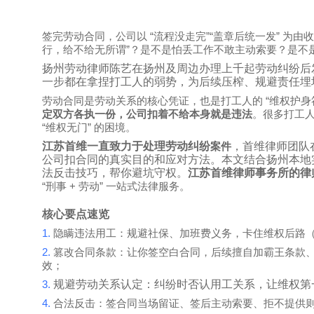
“
”“
”
签完劳动合同，公司以
流程没走完
盖章后统一发
为由
”
行，给不给无所谓
？是不是怕丢工作不敢主动索要？是不
扬州劳动律师陈艺在扬州及周边办理上千起劳动纠纷后
一步都在拿捏打工人的弱势，为后续压榨、规避责任埋
“
劳动合同是劳动关系的核心凭证，也是打工人的
维权护身
定双方各执一份，公司扣着不给本身就是违法
。很多打工
“
”
维权无门
的困境。
江苏首维一直致力于处理
劳动纠纷
，首维律师团队
案件
公司扣合同的真实目的和应对方法。本文结合扬州本地
法反击技巧，帮你避坑守权。
江苏首维律师事务所的律
“
+
”
刑事
劳动
一站式法律服务。
核心要点速览
1.
隐瞒违法用工：规避社保、加班费义务，卡住维权后路
2.
篡改合同条款：让你签空白合同，后续擅自加霸王条款
效；
3.
规避劳动关系认定：纠纷时否认用工关系，让维权第
4.
合法反击：签合同当场留证、签后主动索要、拒不提供