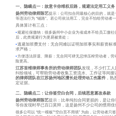
一、隐瞒点一：故意卡你维权后路，规避法定用工义务
扬州劳动律师陈艺
提示：公司扣合同最核心的目的，就是
“
”
等违法行为
铺路
。若公司依法用工，完全不怕给劳动者
具体算计有三点：
•
规避社保缴纳：很多扬州中小企业为省成本不给员工缴社
后，此类规避行为更易被查处；
•
逃避加班费支付：无合同难以证明加班事实和薪资标
求严格；
•
方便违法辞退、降薪：无合同可肆无忌惮压榨劳动者，劳
险更高。
江苏首维律师事务所的劳动律师团队
发现，不少打工人
纠纷
，可帮助劳动者收集工资流水、工作证等间接
领域
的律师团队在江苏扬州地区擅长处理
案件
，熟
劳动工伤
定证据。
二、隐瞒点二：让你签空白合同，后续恶意篡改条款
扬州劳动律师陈艺
提示：比单纯扣合同更损的，是让你
等你发现时早已百口莫辩，这是扬州不少公司的惯用伎
“
”“
”
很多公司以
统一模板
空白页不用填
为由，让劳动者只