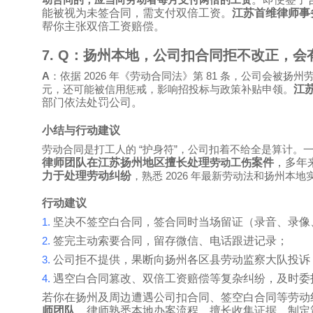
动合同的，应当向劳动者每月支付两倍的工资
能被视为未签合同，需支付双倍工资。
江苏首维律师事
帮你主张双倍工资赔偿。
7. Q
：扬州本地，公司扣合同拒不改正，会
A
2026
81
：依据
年《劳动合同法》第
条，公司会被扬州
江
元，还可能被信用惩戒，影响招投标与政策补贴申领。
部门依法处罚公司。
小结与行动建议
“
”
劳动合同是打工人的
护身符
，公司扣着不给全是算计。
律师团队在江苏扬州地区擅长处理
案件
，多年
劳动工伤
力于处理
劳动纠纷
2026
，熟悉
年最新劳动法和扬州本地
行动建议
1.
坚决不签空白合同，签合同时当场留证（录音、录像
2.
签完主动索要合同，留存微信、电话跟进记录；
3.
公司拒不提供，果断向扬州各区县劳动监察大队投诉
4.
遇空白合同篡改、双倍工资赔偿等复杂纠纷，及时委
若你在扬州及周边遭遇公司扣合同、签空白合同等劳动
师团队
。律师熟悉本地办案流程，擅长收集证据、制定