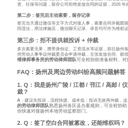
2026
资、社保等问题，留存公司拒绝发放合同的证据，
年
第二步：签完后主动索要，留存记录
签完当天通过微信等文字方式对接人事，索要合同并截图
同违法，用法律施压，微信聊天记录、录音均可作为维权
第三步：拒不提供就投诉
+
仲裁
多次索要无果，携带身份证、工资流水等证据，前往扬州
州劳动人事争议仲裁委员会申请仲裁，主张发放合同、赔
维律师事务所的劳动律师团队
可全程协助准备材料、对
FAQ
：扬州及周边劳动纠纷高频问题解答
1. Q
：我是扬州广陵
/
江都
/
邗江
/
高邮
/
仪
裁？
A
：建议先投诉，流程快捷、成本低；投诉无效再仲裁，这
的劳动律师团队
熟悉扬州各区县办案规则，可全程协助
你快速对接扬州本地劳动监察部门。
2. Q
：签了空白合同被篡改，还能维权吗？