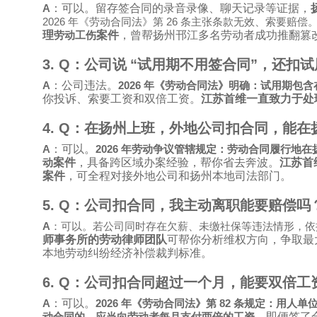
A
：可以。留存签合同的录音录像、聊天记录等证据，
2026
26
年《劳动合同法》第
条主张条款无效、索要赔偿
理
案件
，曾帮扬州邗江多名劳动者成功推翻篡
劳动工伤
3. Q
：公司说
“
试用期不用签合同
”
，还扣试
A
：公司违法。
2026
年《劳动合同法》明确：试用期包含
你投诉、索要工资和双倍工资。
江苏首维一直致力于处
4. Q
：在扬州上班，外地公司扣合同，能在
A
：可以。
2026
年劳动争议管辖规定：劳动合同履行地在
案件
，具备跨区域办案经验，帮你省去奔波。
江苏首
动
案件
，可全程对接外地公司和扬州本地司法部门。
5. Q
：公司扣合同，我主动离职能要赔偿吗
A
：可以。若公司同时存在欠薪、未缴社保等违法情形，依
师事务所的劳动律师团队
可帮你分析维权方向，争取最
本地劳动纠纷经济补偿裁判标准。
6. Q
：公司扣合同超过一个月，能要双倍工
A
：可以。
2026
82
年《劳动合同法》第
条规定：用人单
。即便签了