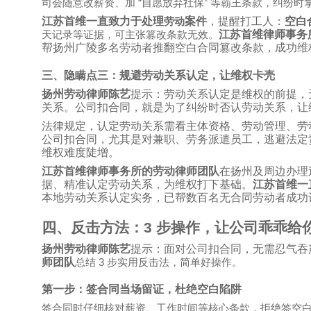
“
”
司会随意改薪资、加
自愿放弃社保
等霸王条款，纠纷时
江苏首维一直致力于处理
案件
，提醒打工人：
空白
劳动
江苏首维律师事务
天记录等证据，可主张篡改条款无效。
帮扬州广陵多名劳动者推翻空白合同篡改条款，成功维
三、隐瞒点三：规避劳动关系认定，让维权卡壳
扬州劳动律师陈艺
提示：劳动关系认定是维权的前提，
关系。公司扣合同，就是为了纠纷时否认劳动关系，让
法律规定，认定劳动关系需看主体资格、劳动管理、劳
公司扣合同，尤其是对兼职、劳务派遣员工，逃避法定
维权难度陡增。
江苏首维律师事务所的劳动律师团队
在扬州及周边办理
据、精准认定劳动关系，为维权打下基础。
江苏首维一
本地劳动关系认定实务，已帮数百名无合同劳动者成功
四、反击方法：
3
步操作，让公司乖乖给
扬州劳动律师陈艺
提示：面对公司扣合同，无需忍气吞
师团队
3
总结
步实用反击法，简单好操作。
第一步：签合同当场留证，杜绝空白陷阱
签合同时仔细核对薪资、工作时间等核心条款，拒绝签空