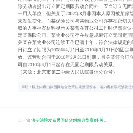
除劳动者提出订立固定期限劳动合同外，应当订立
无固
一用人单位，但关某于
年
月非因本人原因被某保
2002
8
未发生变化，而某保险公司与某物业公司亦存在密切关
取的人事档案材料显示关某曾在其公司工作时仍然否认
定某保险公司、某物业公司存在故意规避订立
无固定期
关某在某物业公司连续工作已满十年，符合法律规定的
日订立了期限为
年
月
日至
年
月
日的固定
2008
4
1
2010
3
31
效。该劳动合同于
年
月
日到期，且关某符合订
2010
3
31
司自
年
月
日起存在无固定期限劳动关系。
2010
4
1
（来源：北京市第二中级人民法院微信公众号）
声明：以上内容由律图网结合政策法规整理发布，若内容有误或涉及侵
上一篇
海淀法院发布民间借贷纠纷典型案例·关于情侣间转账、借贷还是投资