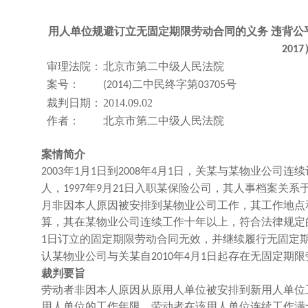
用人单位规避订立
无固定期限劳动合同
的义务
违背公
2017
审理法院：
北京市第二中级人民法院
案号：
二中民终字第
号
(2014)
03705
裁判日期：
2014.09.02
作者：
北京市第二中级人民法院
案情简介
年
月
日到
年
月
日，关某与某物业公司连续
2003
1
1
2008
4
1
人，
年
月
日入职某保险公司，其人事档案关系
1997
9
21
月非因本人原因被安排到某物业公司工作，其工作地点
算，其在某物业公司连续工作十年以上，符合法律规定
日订立的固定期限劳动合同无效，并继续履行无固定
1
认某物业公司与关某自
年
月
日起存在无固定期限
2010
4
1
裁判要旨
劳动者非因本人原因从原用人单位被安排到新用人单位
用人单位的工作年限。劳动者在该用人单位连续工作满