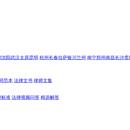
都
沈阳
武汉
太原
昆明
杭州
长春
拉萨
银川
兰州
南宁
郑州
南昌
长沙
贵
同范本
法律文书
律师文集
费标准
法律视频问答
精选解答