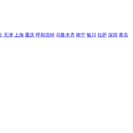
京
天津
上海
重庆
呼和浩特
乌鲁木齐
南宁
银川
拉萨
深圳
青岛