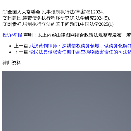
[1]全国人大常委会.民事强制执行法(草案)[S].2024.
[2]肖建国.连带债务执行程序研究[J].法学研究2024(5).
[3]刘贵祥.强制执行立法的若干问题[J].中国法学2025(1).
投诉/举报
声明：以上内容由律图网结合政策法规整理发布，若
上一篇
武汉黄钊律师：深耕债权债务领域，做债务化解
下一篇
论民法典侵权责任编中高空抛物致害责任的司法
律师资料