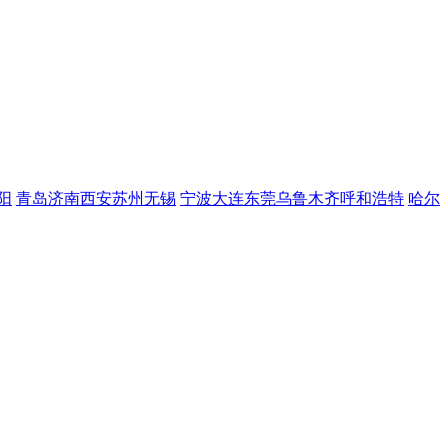
阳
青岛
济南
西安
苏州
无锡
宁波
大连
东莞
乌鲁木齐
呼和浩特
哈尔