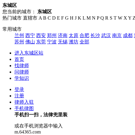
东城区
您当前的城市：
东城区
热门城市
直辖市
A
B
C
D
E
F
G
H
J
K
L
M
N
P
Q
R
S
T
W
X
Y
常用城市
兰州
西宁
西安
郑州
济南
太原
合肥
长沙
武汉
南京
成都
苏州
佛山
东莞
宁波
无锡
潍坊
全部
进入东城区站
首页
找律师
问律师
学知识
登录
注册
律师入驻
手机律图
手机扫一扫，法律兜里装
或在手机浏览器中输入
m.64365.com